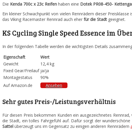
Die
Kenda 700c x 23c Reifen
haben eine
Dotek PR08-450- Kettengar
Ein kleiner Schwachpunkt von vielen Rennrädern dieser Preisklasse 
das Viking Racemaster Rennrad auch eher
für die Stadt
geeignet.
KS Cycling Single Speed Essence im Übe
In der folgenden Tabelle werden die wichtigsten Details zusammeng
Eigenschaft
Wert
Gewicht
12,4 kg
Fixed Gear/Freilauf
ja/ja
Montagestatus
90%
Auf Amazon.de
Ansehen
Sehr gutes Preis-/Leistungsverhältnis
Für diesen Preis bekommen Kunden ein ausgezeichnetes Rennrad, wo
die Stadt, ein tolles Fahrgefühl auf. Dafür sorgt der wunderschöne 
Sattel
überzeugt uns im Gegensatz zu einigen anderen Rennrädern