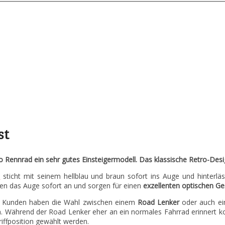
st
 Rennrad ein sehr gutes Einsteigermodell. Das klassische Retro-Desi
o
sticht mit seinem hellblau und braun sofort ins Auge und hinterlä
hen das Auge sofort an und sorgen für einen
exzellenten
optischen
Ge
ch. Kunden haben die Wahl zwischen einem
Road Lenker
oder auch e
h. Während der Road Lenker eher an ein normales Fahrrad erinnert ko
iffposition gewählt werden.