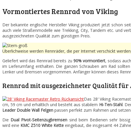
Vormontiertes Rennrad von Viking
Der bekannte englische Hersteller Viking produziert jetzt schon se
auch viele Straßenmodelle wie Trekking, City, Tandem etc. und ve
ausgezeichneten Qualität zum günstigen Preis.
Überlichweise werden Rennräder, die per Internet verschickt werden
Geliefert wird das Rennrad bereits zu
90% vormontiert
, sodass auch
im Lieferumfang enthalten. Die ganzen Schrauben am Rad sollten
Lenker und Bremsen vorgenommen. Anfänger können dieses Renn
Rennrad mit ausgezeichneter Qualität für
Das 28′ Viking Racemaste
cm, 59 cm und erhältlich und besteht aus stabilem
Hi-Ten-Stahl
. De
Leader Double Wall Felgen
passen perfekt zum Rahmen und setzen e
Die
Dual Pivot-Seitenzugbremsen
sind beim Bedienen sehr bissig
wird eine
KMC Z510 White Kette
eingebaut, die insgesamt 44 Zähne 