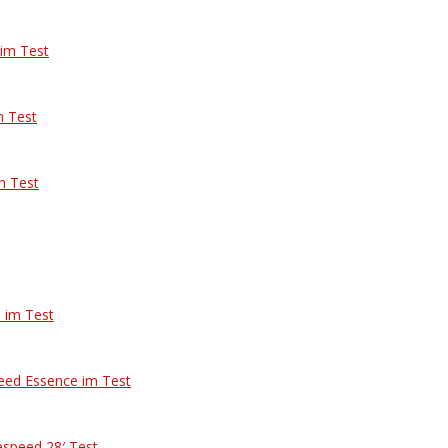
im Test
m Test
n Test
 im Test
peed Essence im Test
espeed 28′ Test