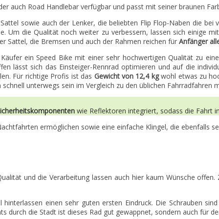
der auch Road Handlebar verfügbar und passt mit seiner braunen Farb
er Sattel sowie auch der Lenker, die beliebten Flip Flop-Naben die b
e. Um die Qualität noch weiter zu verbessern, lassen sich einige m
Der Sattel, die Bremsen und auch der Rahmen reichen für
Anfänger al
ufer ein Speed Bike mit einer sehr hochwertigen Qualität zu einem
riffen lässt sich das Einsteiger-Rennrad optimieren und auf die indiv
n. Für richtige Profis ist das
Gewicht von 12,4 kg
wohl etwas zu hoc
 schnell unterwegs sein im Vergleich zu den üblichen Fahrradfahren m
Sicherheitskomponenten
wie Reflektoren integriert, sodass die Fahrt i
achtfahrten ermöglichen sowie eine einfache Klingel, die ebenfalls se
Qualität und die Verarbeitung lassen auch hier kaum Wünsche offen.
 hinterlassen einen sehr guten ersten Eindruck. Die Schrauben sind 
s durch die Stadt ist dieses Rad gut gewappnet, sondern auch für den