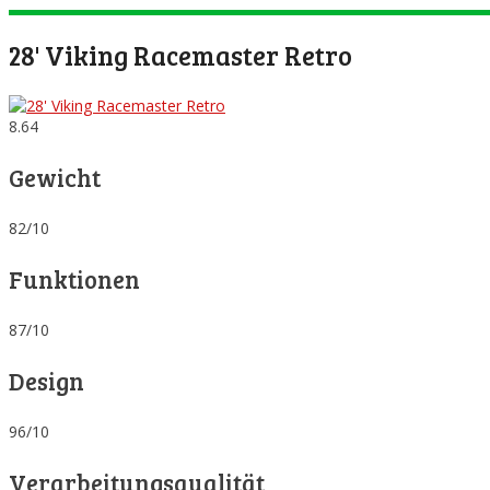
28' Viking Racemaster Retro
8.64
Gewicht
82/10
Funktionen
87/10
Design
96/10
Verarbeitungsqualität