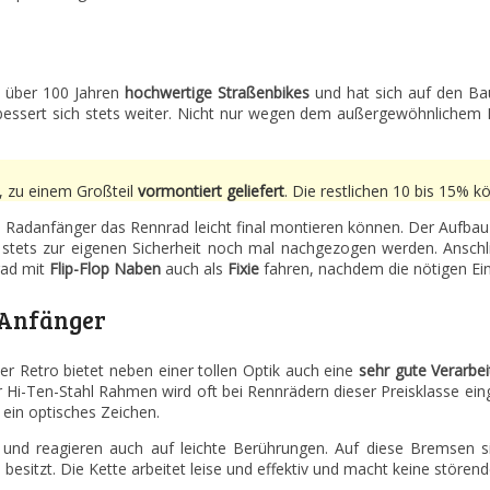
it über 100 Jahren
hochwertige Straßenbikes
und hat sich auf den Bau
rbessert sich stets weiter. Nicht nur wegen dem außergewöhnlichem 
, zu einem Großteil
vormontiert geliefert
. Die restlichen 10 bis 15% 
 Radanfänger das Rennrad leicht final montieren können. Der Aufbau g
 stets zur eigenen Sicherheit noch mal nachgezogen werden. Anschl
rad mit
Flip-Flop Naben
auch als
Fixie
fahren, nachdem die nötigen E
 Anfänger
r Retro bietet neben einer tollen Optik auch eine
sehr gute Verarbe
r Hi-Ten-Stahl Rahmen wird oft bei Rennrädern dieser Preisklasse ei
in optisches Zeichen.
 und reagieren auch auf leichte Berührungen. Auf diese Bremsen 
besitzt. Die Kette arbeitet leise und effektiv und macht keine stören