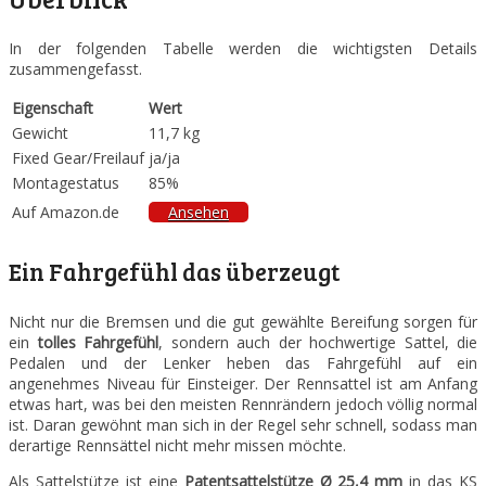
In der folgenden Tabelle werden die wichtigsten Details
zusammengefasst.
Eigenschaft
Wert
Gewicht
11,7 kg
Fixed Gear/Freilauf
ja/ja
Montagestatus
85%
Auf Amazon.de
Ansehen
Ein Fahrgefühl das überzeugt
Nicht nur die Bremsen und die gut gewählte Bereifung sorgen für
ein
tolles Fahrgefühl
, sondern auch der hochwertige Sattel, die
Pedalen und der Lenker heben das Fahrgefühl auf ein
angenehmes Niveau für Einsteiger. Der Rennsattel ist am Anfang
etwas hart, was bei den meisten Rennrändern jedoch völlig normal
ist. Daran gewöhnt man sich in der Regel sehr schnell, sodass man
derartige Rennsättel nicht mehr missen möchte.
Als Sattelstütze ist eine
Patentsattelstütze Ø 25,4 mm
in das KS