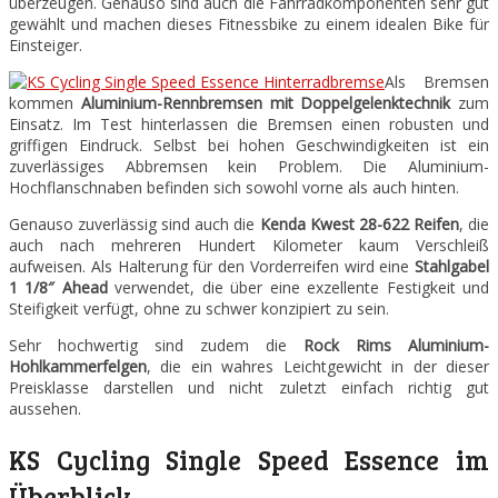
überzeugen. Genauso sind auch die Fahrradkomponenten sehr gut
gewählt und machen dieses Fitnessbike zu einem idealen Bike für
Einsteiger.
Als Bremsen
kommen
Aluminium-Rennbremsen mit Doppelgelenktechnik
zum
Einsatz. Im Test hinterlassen die Bremsen einen robusten und
griffigen Eindruck. Selbst bei hohen Geschwindigkeiten ist ein
zuverlässiges Abbremsen kein Problem. Die Aluminium-
Hochflanschnaben befinden sich sowohl vorne als auch hinten.
Genauso zuverlässig sind auch die
Kenda Kwest 28-622 Reifen
, die
auch nach mehreren Hundert Kilometer kaum Verschleiß
aufweisen. Als Halterung für den Vorderreifen wird eine
Stahlgabel
1 1/8″ Ahead
verwendet, die über eine exzellente Festigkeit und
Steifigkeit verfügt, ohne zu schwer konzipiert zu sein.
Sehr hochwertig sind zudem die
Rock Rims Aluminium-
Hohlkammerfelgen
, die ein wahres Leichtgewicht in der dieser
Preisklasse darstellen und nicht zuletzt einfach richtig gut
aussehen.
KS Cycling Single Speed Essence im
Überblick